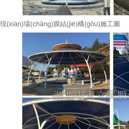
現(xiàn)場(chǎng)膜結(jié)構(gòu)施工圖