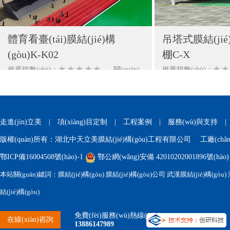
體育看臺(tái)膜結(jié)構
吊塔式膜結(jié)構
(gòu)K-K02
棚C-X
推薦指數(shù)：
關(guān)
推薦指數(shù)：
注：1489
注：1647
走進(jìn)立美
|
項(xiàng)目定制
|
工程案例
|
服務(wù)與支持
版權(quán)所有：湖北中天立美膜結(jié)構(gòu)工程有限公司 工廠(c
鄂ICP備16004508號(hào)-1
鄂公網(wǎng)安備 42010202001896號(hào)
本站關(guān)鍵詞：膜結(jié)構(gòu) 膜結(jié)構(gòu)公司 武漢膜結(jié)構(gòu) 
結(jié)構(gòu)
免費(fèi)服務(wù)熱線(xiàn)
在線(xiàn)咨詢
13886147989