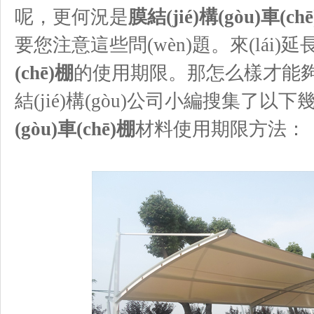
呢，更何況是
膜結(jié)構(gòu)車(ch
要您注意這些問(wèn)題。來(lái)延長(
(chē)棚
的使用期限。那怎么樣才能夠
結(jié)構(gòu)公司小編搜集了以下幾
(gòu)車(chē)棚
材料使用期限方法：