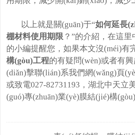
用期限，減少開(kāi)銷(xiāo)，減少工
以上就是關(guān)于“
如何延長(zhǎ
棚材料使用期限
？”的介紹，在這
的小編提醒您，如果本文沒(méi)
構(gòu)工程
的有疑問(wèn)或者有興趣的話(
(diǎn)擊聯(lián)系我們網(wǎng)頁(yè
或致電027-82731193，湖北中天立美
(guó)專(zhuān)業(yè)膜結(jié)構(gò