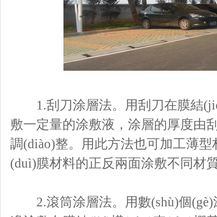
1.刮刀涂層法。用刮刀在膜結(jié
敷一定量的涂敷液，涂層的厚度由刮刀
調(diào)整。用此方法也可加工
(duì)膜材料的正反兩面涂敷不同材質(zhì
2.滾筒涂層法。用數(shù)個(gè)