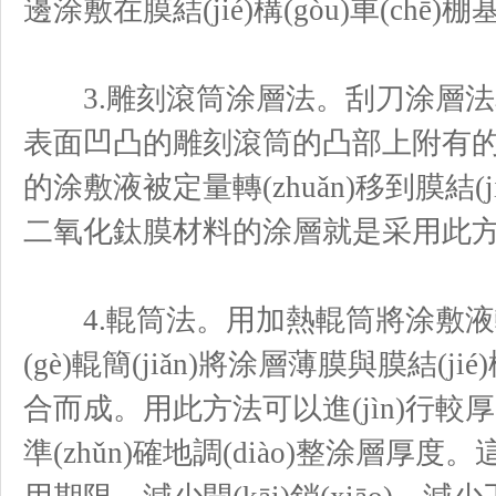
邊涂敷在膜結(jié)構(gòu)車(chē)
3.雕刻滾筒涂層法。刮刀涂層法和滾
表面凹凸的雕刻滾筒的凸部上附有的
的涂敷液被定量轉(zhuǎn)移到膜結(jié
二氧化鈦膜材料的涂層就是采用此
4.輥筒法。用加熱輥筒將涂敷液輥軋成
(gè)輥簡(jiǎn)將涂層薄膜與膜結(jié)構
合而成。用此方法可以進(jìn)行
準(zhǔn)確地調(diào)整涂層厚度