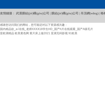
(xún)
友情鏈接：
武漢膜結(jié)構(gòu)公司
|
膜結(jié)構(gòu)公司
|
吊頂網(wǎng)
|
格
感谢您访问我们的网站，您可能还对以下资源感兴趣：
国内精品欲_a√在线_老师XXXⅩ18学生HD_国产h片在线观看_国产A级毛片
亚欧洲精品
欧美黄色网
黄片床上做2021
亚洲无码影视
91欧美