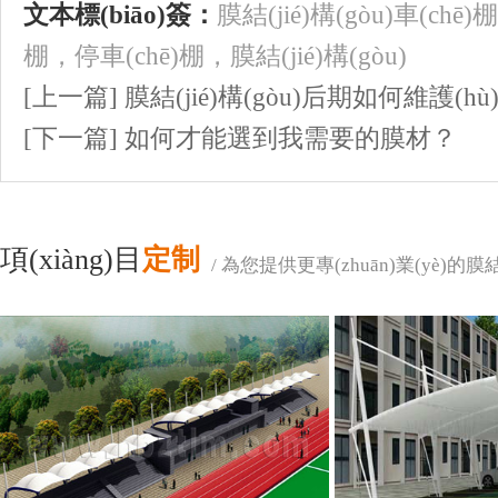
文本標(biāo)簽：
膜結(jié)構(gòu)車(chē)棚
棚
，
停車(chē)棚
，
膜結(jié)構(gòu)
[上一篇] 膜結(jié)構(gòu)后期如何維護(h
[下一篇] 如何才能選到我需要的膜材？
項(xiàng)目
定制
/ 為您提供更專(zhuān)業(yè)的膜結