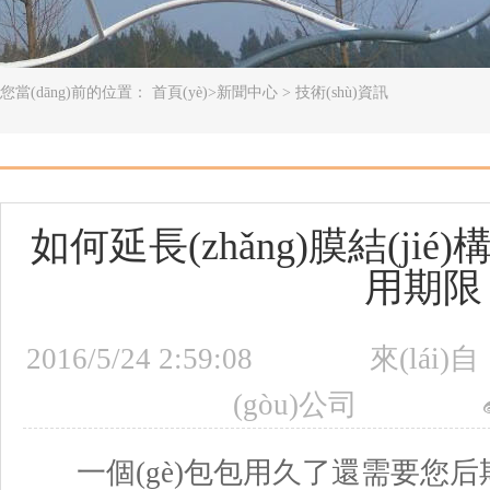
您當(dāng)前的位置：
首頁(yè)
>
新聞中心
>
技術(shù)資訊
如何延長(zhǎng)膜結(jié)
用期限
2016/5/24 2:59:08
來(lái)自
(gòu)公司
一個(gè)包包用久了還需要您后期上油 