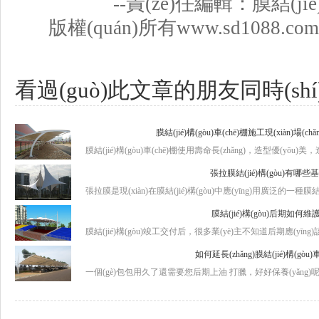
--責(zé)任編輯：膜結(jié)
版權(quán)所有www.sd1088.co
看過(guò)此文章的朋友同時(sh
膜結(jié)構(gòu)車(chē)棚施工現(xiàn)場(ch
膜結(jié)構(gòu)車(chē)棚使用壽命長(zhǎng)，造型優(yōu)美，造價
張拉膜結(jié)構(gòu)有哪些
張拉膜是現(xiàn)在膜結(jié)構(gòu)中應(yīng)用廣泛的一種膜結(
膜結(jié)構(gòu)后期如何維護
膜結(jié)構(gòu)竣工交付后，很多業(yè)主不知道后期應(yīng)
如何延長(zhǎng)膜結(jié)構(gò
一個(gè)包包用久了還需要您后期上油 打臘，好好保養(yǎng)呢，更何