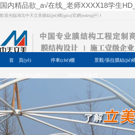
国内精品欲_a√在线_老师XXXⅩ18学生H
歡迎光臨湖北中天立美膜結(jié)構(gòu)官網(wǎng)！
首 頁(yè)
停車(chē)棚
景觀/張拉膜結(jié)構
新聞動(dòng)態(tài)
聯(lián)系我們